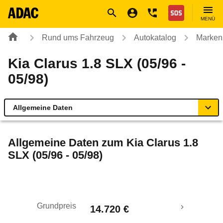
Navigation
Suche
Seiteninhalt
Fußzeile
Nothilfe
MENÜ
Rund ums Fahrzeug
Autokatalog
Marken
Kia Clarus 1.8 SLX (05/96 -
05/98)
Allgemeine Daten
Allgemeine Daten
Allgemeine Daten zum
Kia Clarus 1.8
SLX (05/96 - 05/98)
Technische Daten
Laufende Kosten
Grundpreis
14.720 €
Rückrufe & Mängel