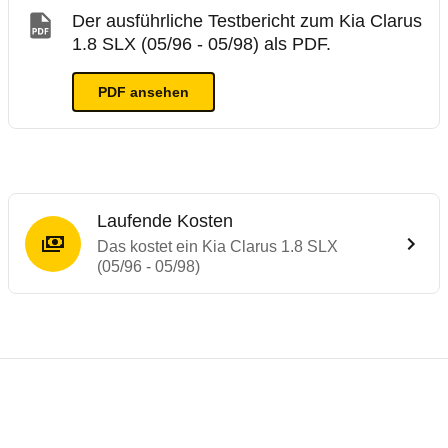
Der ausführliche Testbericht zum Kia Clarus
1.8 SLX (05/96 - 05/98) als PDF.
PDF ansehen
Laufende Kosten
Das kostet ein Kia Clarus 1.8 SLX
(05/96 - 05/98)
Laufende Kosten
Rückrufe & Mängel des Kia Clarus
Technische Daten des
Kia Clarus 1.8 SLX 