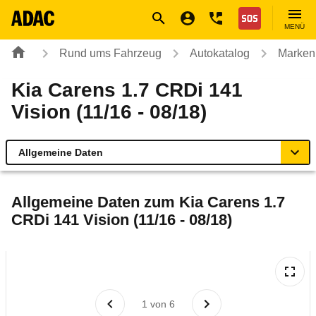
Navigation
Suche
Seiteninhalt
Fußzeile
Nothilfe
MENÜ
Rund ums Fahrzeug
Autokatalog
Marken
Kia Carens 1.7 CRDi 141
Vision (11/16 - 08/18)
Allgemeine Daten
Allgemeine Daten
Allgemeine Daten zum
Kia Carens 1.7
CRDi 141 Vision (11/16 - 08/18)
Technische Daten
Laufende Kosten
Rückrufe & Mängel
1
von
6