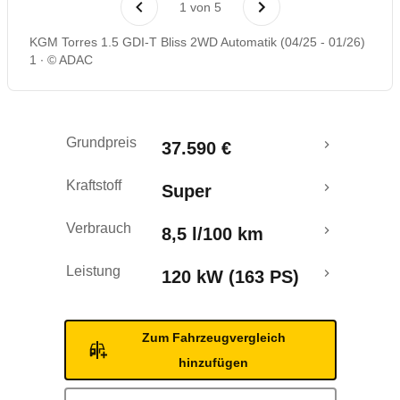
1
von
5
KGM Torres 1.5 GDI-T Bliss 2WD Automatik (04/25 - 01/26)
1
© ADAC
Grundpreis
37.590 €
Kraftstoff
Super
Verbrauch
8,5 l/100 km
Leistung
120 kW (163 PS)
Zum Fahrzeugvergleich
hinzufügen