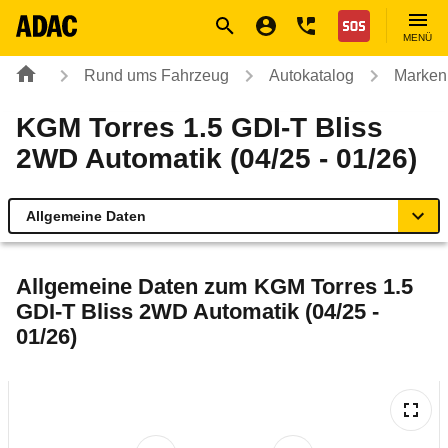
Navigation
Suche
Seiteninhalt
Fußzeile
Nothilfe
MENÜ
Rund ums Fahrzeug
Autokatalog
Marken
KGM Torres 1.5 GDI-T Bliss
2WD Automatik (04/25 - 01/26)
Allgemeine Daten
Allgemeine Daten
Allgemeine Daten zum
KGM Torres 1.5
GDI-T Bliss 2WD Automatik (04/25 -
Technische Daten
01/26)
Laufende Kosten
Rückrufe & Mängel