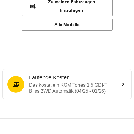
Zu meinen Fahrzeugen
hinzufügen
Alle Modelle
Laufende Kosten
Das kostet ein KGM Torres 1.5 GDI-T
Bliss 2WD Automatik (04/25 - 01/26)
Laufende Kosten
Rückrufe & Mängel des KGM Torres
Technische Daten des
KGM Torres 1.5 GDI