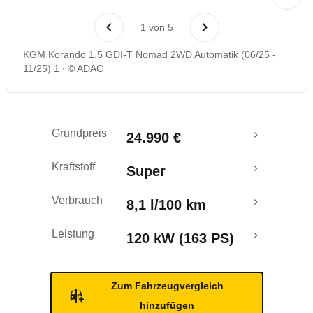
Rückrufe & Mängel
1
von
5
KGM Korando 1.5 GDI-T Nomad 2WD Automatik (06/25 -
11/25) 1
© ADAC
Grundpreis
24.990 €
Kraftstoff
Super
Verbrauch
8,1 l/100 km
Leistung
120 kW (163 PS)
Zum Fahrzeugvergleich
hinzufügen