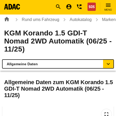
Navigation
Suche
Seiteninhalt
Fußzeile
Nothilfe
MENÜ
Rund ums Fahrzeug
Autokatalog
Marken
KGM Korando 1.5 GDI-T
Nomad 2WD Automatik (06/25 -
11/25)
Allgemeine Daten
Allgemeine Daten
Allgemeine Daten zum
KGM Korando 1.5
GDI-T Nomad 2WD Automatik (06/25 -
Technische Daten
11/25)
Laufende Kosten