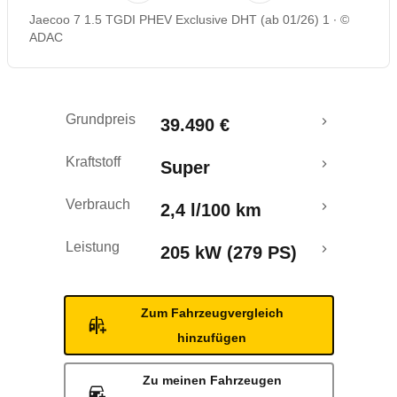
Jaecoo 7 1.5 TGDI PHEV Exclusive DHT (ab 01/26) 1
©
Reichweitenrechner
ADAC
Crashtest
Grundpreis
39.490 €
Kraftstoff
Super
Verbrauch
2,4 l/100 km
Leistung
205 kW (279 PS)
Zum Fahrzeugvergleich
hinzufügen
Zu meinen Fahrzeugen