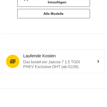
hinzufügen
Alle Modelle
Laufende Kosten
Das kostet ein Jaecoo 7 1.5 TGDI
PHEV Exclusive DHT (ab 01/26)
Laufende Kosten
Rückrufe & Mängel des Jaecoo 7
Reichweitenrechner
Crashtest JAECOO 7 PHEV
Technische Daten des
Jaecoo 7 1.5 TGDI