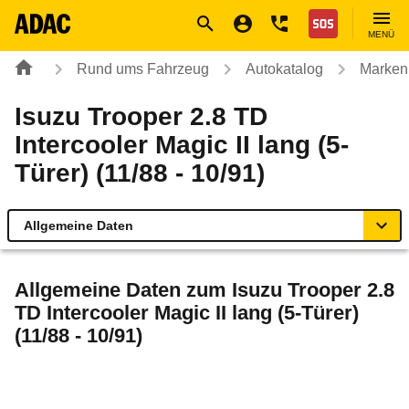
Navigation
Suche
Seiteninhalt
Fußzeile
Nothilfe
MENÜ
Rund ums Fahrzeug
Autokatalog
Marken
Isuzu Trooper 2.8 TD
Intercooler Magic II lang (5-
Türer) (11/88 - 10/91)
Allgemeine Daten
Allgemeine Daten
Allgemeine Daten zum
Isuzu Trooper 2.8
TD Intercooler Magic II lang (5-Türer)
Technische Daten
(11/88 - 10/91)
Laufende Kosten