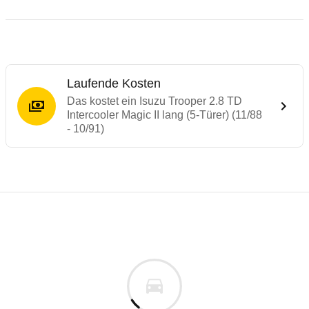
Laufende Kosten
Das kostet ein Isuzu Trooper 2.8 TD
Intercooler Magic II lang (5-Türer) (11/88
- 10/91)
Laufende Kosten
Rückrufe & Mängel des Isuzu Trooper
Technische Daten des
Isuzu Trooper 2.8 T
Individuelle Berechnung
Berechnung
€
Keine gemeldeten Mängel
is
k.A.
Fahrzeugpreis