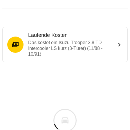
Laufende Kosten
Das kostet ein Isuzu Trooper 2.8 TD
Intercooler LS kurz (3-Türer) (11/88 -
10/91)
Laufende Kosten
Rückrufe & Mängel des Isuzu Trooper
Technische Daten des
Isuzu Trooper 2.8 T
Individuelle Berechnung
Berechnung
€
Keine gemeldeten Mängel
is
k.A.
Fahrzeugpreis