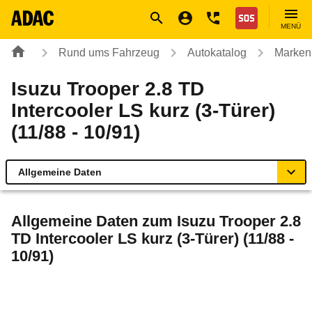
Navigation
Suche
Seiteninhalt
Fußzeile
Nothilfe
MENÜ
Rund ums Fahrzeug
Autokatalog
Marken
Isuzu Trooper 2.8 TD
Intercooler LS kurz (3-Türer)
(11/88 - 10/91)
Allgemeine Daten
Allgemeine Daten
Allgemeine Daten zum
Isuzu Trooper 2.8
TD Intercooler LS kurz (3-Türer) (11/88 -
Technische Daten
10/91)
Laufende Kosten