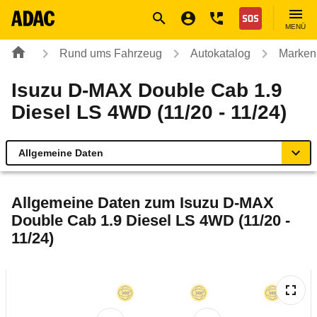
Navigation
Suche
Seiteninhalt
Fußzeile
Nothilfe
MENÜ
Rund ums Fahrzeug
Autokatalog
Marken
Isuzu D-MAX Double Cab 1.9
Diesel LS 4WD (11/20 - 11/24)
Allgemeine Daten
Allgemeine Daten
Allgemeine Daten zum
Isuzu D-MAX
Double Cab 1.9 Diesel LS 4WD (11/20 -
Technische Daten
11/24)
Ähnliche Autotests
Rückrufe & Mängel