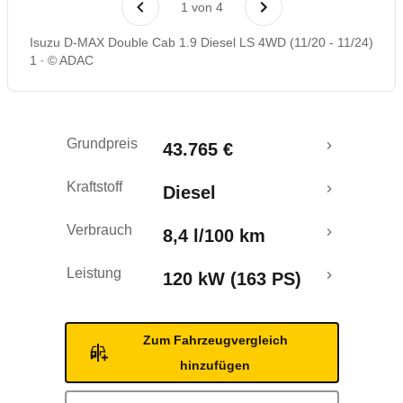
1
von
4
Crashtest
Isuzu D-MAX Double Cab 1.9 Diesel LS 4WD (11/20 - 11/24)
1
© ADAC
Grundpreis
43.765 €
Kraftstoff
Diesel
Verbrauch
8,4 l/100 km
Leistung
120 kW (163 PS)
Zum Fahrzeugvergleich
hinzufügen