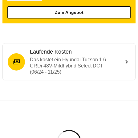
Zum Angebot
Laufende Kosten
Das kostet ein Hyundai Tucson 1.6
CRDi 48V-Mildhybrid Select DCT
(06/24 - 11/25)
Testergebnisse von ähnlichen Autos
Laufende Kosten
Rückrufe & Mängel des Hyundai Tucson
Technische Daten des
Hyundai Tucson 1.6
Hier finden Sie eine Übersicht aller Autotests aus de
Individuelle Berechnung
Berechnung