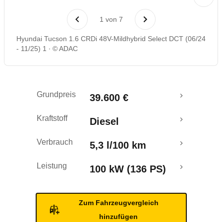
Laufende Kosten
1
von
7
Rückrufe & Mängel
Hyundai Tucson 1.6 CRDi 48V-Mildhybrid Select DCT (06/24
- 11/25) 1
© ADAC
Grundpreis
39.600 €
Kraftstoff
Diesel
Verbrauch
5,3 l/100 km
Leistung
100 kW (136 PS)
Zum Fahrzeugvergleich
hinzufügen