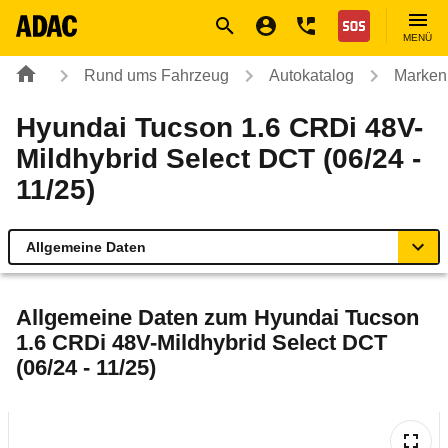
Navigation
Suche
Seiteninhalt
Fußzeile
Nothilfe
MENÜ
Rund ums Fahrzeug
Autokatalog
Marken
Hyundai Tucson 1.6 CRDi 48V-
Mildhybrid Select DCT (06/24 -
11/25)
Allgemeine Daten
Allgemeine Daten
Allgemeine Daten zum
Hyundai Tucson
1.6 CRDi 48V-Mildhybrid Select DCT
Technische Daten
(06/24 - 11/25)
Ähnliche Autotests