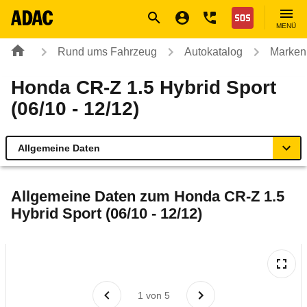
Navigation
Suche
Seiteninhalt
Fußzeile
Nothilfe
MENÜ
Rund ums Fahrzeug
Autokatalog
Marken
Honda CR-Z 1.5 Hybrid Sport
(06/10 - 12/12)
Allgemeine Daten
Allgemeine Daten
Allgemeine Daten zum
Honda CR-Z 1.5
Hybrid Sport (06/10 - 12/12)
Technische Daten
Ähnliche Autotests
Laufende Kosten
1
von
5