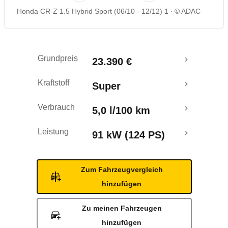
Honda CR-Z 1.5 Hybrid Sport (06/10 - 12/12) 1
© ADAC
Rückrufe & Mängel
Crashtest
Grundpreis
23.390 €
Kraftstoff
Super
Verbrauch
5,0 l/100 km
Leistung
91 kW (124 PS)
Zum Fahrzeugvergleich
hinzufügen
Zu meinen Fahrzeugen
hinzufügen