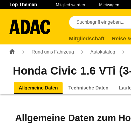
Navigation
Suche
Seiteninhalt
Fußzeile
Top Themen
Mitglied werden
Mietwagen
Mitgliedschaft
Reise &
Rund ums Fahrzeug
Autokatalog
Honda Civic 1.6 VTi (3-
Allgemeine Daten
Technische Daten
Lauf
Allgemeine Daten zum
Ho