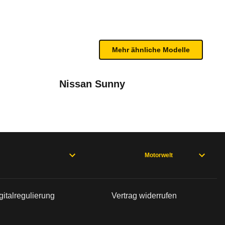
n sind, entnehmen Sie bitte dem Rückruf, da häufi
Mehr ähnliche Modelle
Nissan Sunny
t CVT-Getriebe) Mj.99 CRV, Shuttle und 
Motorwelt
 08/98), Accord Coupé 6. Generation (06/98 - 01/01), Accord Lim
bleme mit Ihrem Fahrzeug haben. Ihre Meldungen w
gitalregulierung
Vertrag widerrufen
- 01/03), Accord6. Generation (11/99 - 01/03), Civic Aero Deck 6