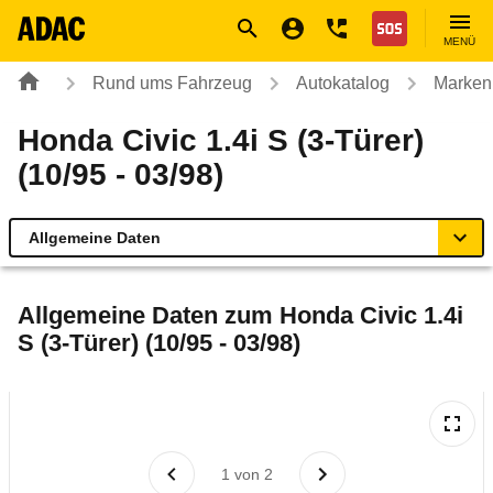
Navigation
Suche
Seiteninhalt
Fußzeile
Nothilfe
MENÜ
Rund ums Fahrzeug
Autokatalog
Marken
Honda Civic 1.4i S (3-Türer)
(10/95 - 03/98)
Allgemeine Daten
Allgemeine Daten
Allgemeine Daten zum
Honda Civic 1.4i
S (3-Türer) (10/95 - 03/98)
Technische Daten
Laufende Kosten
Rückrufe & Mängel
1
von
2