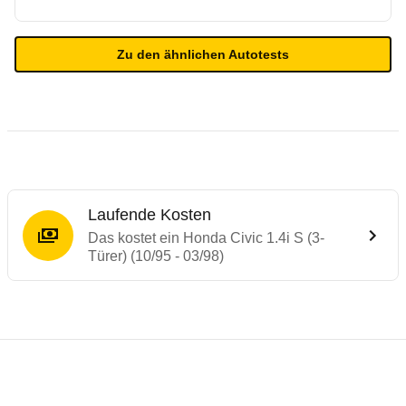
Zu den ähnlichen Autotests
Laufende Kosten
Das kostet ein Honda Civic 1.4i S (3-
Türer) (10/95 - 03/98)
Laufende Kosten
Rückrufe & Mängel des Honda Civic
Technische Daten des
Honda Civic 1.4i S 