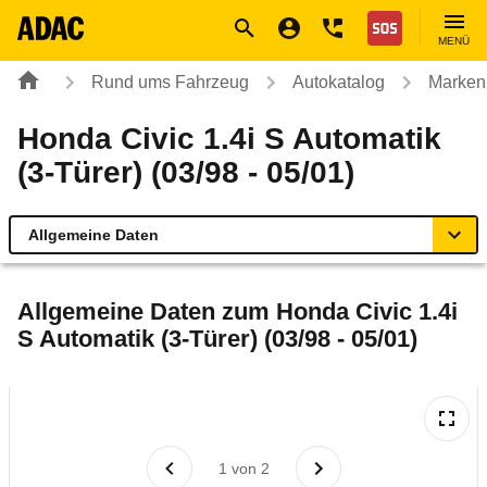
Navigation
Suche
Seiteninhalt
Fußzeile
Nothilfe
MENÜ
Rund ums Fahrzeug
Autokatalog
Marken
Honda Civic 1.4i S Automatik
(3-Türer) (03/98 - 05/01)
Allgemeine Daten
Allgemeine Daten
Allgemeine Daten zum
Honda Civic 1.4i
S Automatik (3-Türer) (03/98 - 05/01)
Technische Daten
Laufende Kosten
Rückrufe & Mängel
1
von
2