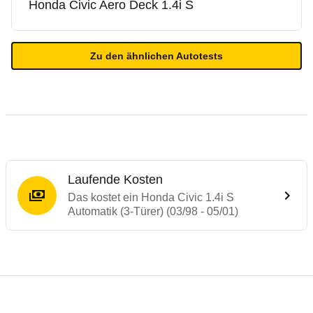
Honda
Civic Aero Deck 1.4i S
Zu den ähnlichen Autotests
Laufende Kosten
Das kostet ein Honda Civic 1.4i S
Automatik (3-Türer) (03/98 - 05/01)
Laufende Kosten
Rückrufe & Mängel des Honda Civic
Technische Daten des
Honda Civic 1.4i S 