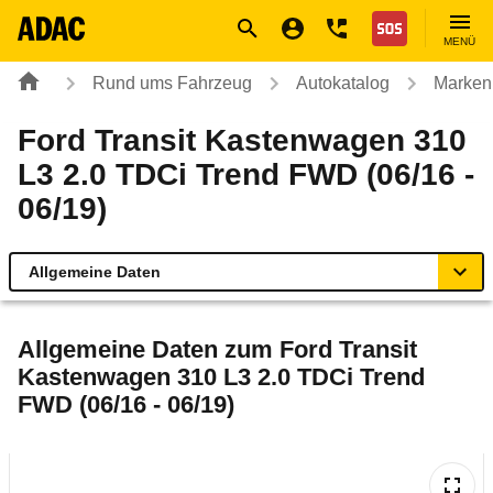
Navigation
Suche
Seiteninhalt
Fußzeile
Nothilfe
MENÜ
Rund ums Fahrzeug
Autokatalog
Marken
Ford Transit Kastenwagen 310
L3 2.0 TDCi Trend FWD (06/16 -
06/19)
Allgemeine Daten
Allgemeine Daten
Allgemeine Daten zum
Ford Transit
Kastenwagen 310 L3 2.0 TDCi Trend
Technische Daten
FWD (06/16 - 06/19)
Rückrufe & Mängel