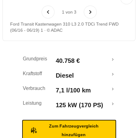
1
von
3
Ford Transit Kastenwagen 310 L3 2.0 TDCi Trend FWD
(06/16 - 06/19) 1
© ADAC
Grundpreis
40.758 €
Kraftstoff
Diesel
Verbrauch
7,1 l/100 km
Leistung
125 kW (170 PS)
Zum Fahrzeugvergleich
hinzufügen