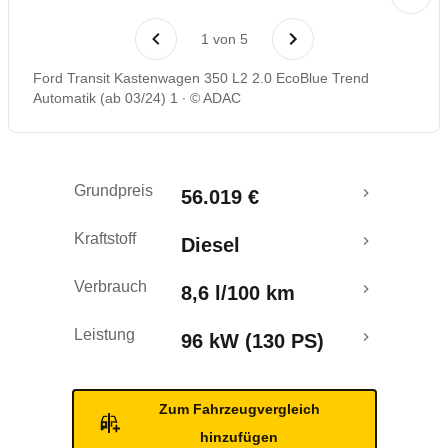
Rückrufe & Mängel
1
von
5
Ford Transit Kastenwagen 350 L2 2.0 EcoBlue Trend
Automatik (ab 03/24) 1
© ADAC
Grundpreis
56.019 €
Kraftstoff
Diesel
Verbrauch
8,6 l/100 km
Leistung
96 kW (130 PS)
Zum Fahrzeugvergleich
hinzufügen