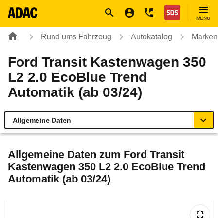
Navigation
Suche
Seiteninhalt
Fußzeile
Nothilfe
MENÜ
Rund ums Fahrzeug
Autokatalog
Marken
Ford Transit Kastenwagen 350
L2 2.0 EcoBlue Trend
Automatik (ab 03/24)
Allgemeine Daten
Allgemeine Daten
Allgemeine Daten zum
Ford Transit
Kastenwagen 350 L2 2.0 EcoBlue Trend
Technische Daten
Automatik (ab 03/24)
Laufende Kosten