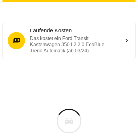
Laufende Kosten
Das kostet ein Ford Transit
Kastenwagen 350 L2 2.0 EcoBlue
Trend Automatik (ab 03/24)
Laufende Kosten
Rückrufe & Mängel des Ford Transit
Technische Daten des
Ford Transit Kaste
Individuelle Berechnung
Berechnung
€
Alle Rückrufe
is
67.214 €
Fahrzeugpreis
Hier können Sie sich zu den Rückrufen des Fahrzeuges 
0 km