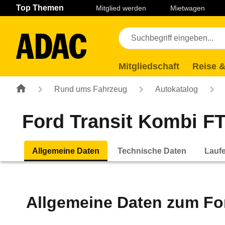
Navigation
Suche
Seiteninhalt
Fußzeile
Top Themen
Mitglied werden
Mietwagen
Mitgliedschaft
Reise &
Rund ums Fahrzeug
Autokatalog
Ford Transit Kombi FT 
Allgemeine Daten
Technische Daten
Lauf
Allgemeine Daten zum
Fo