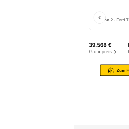
1 von 2
Ford T
39.568 €
Grundpreis
Zum F