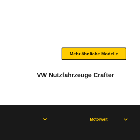
i (09/11 - 03/14)
n sind, entnehmen Sie bitte dem Rückruf, da häufi
Mehr ähnliche Modelle
VW Nutzfahrzeuge Crafter
t-Anhängerkupplung
Dezember 2015
und 92 kW-Version)
April 2015
Motorwelt
ustom : 1. Okt. 2013 bis 4.Okt. 2013 * mit 2,2-L
08 - 03/11), FocusII (11/04 - 01/08), Transit Kombi 5. Generation