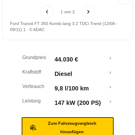
Rückrufe & Mängel
1
von
2
Ford Transit FT 350 Kombi lang 3.2 TDCi Trend (12/08 -
09/11) 1
© ADAC
Grundpreis
44.030 €
Kraftstoff
Diesel
Verbrauch
9,8 l/100 km
Leistung
147 kW (200 PS)
Zum Fahrzeugvergleich
hinzufügen