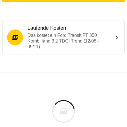
Laufende Kosten
Das kostet ein Ford Transit FT 350
Kombi lang 3.2 TDCi Trend (12/08 -
09/11)
Laufende Kosten
Rückrufe & Mängel des Ford Transit
Technische Daten des
Ford Transit FT 35
Individuelle Berechnung
Berechnung
Alle Rückrufe
s
46.274 €
Fahrzeugpreis
Hier können Sie sich zu den Rückrufen des Fahrzeuges 
0 km