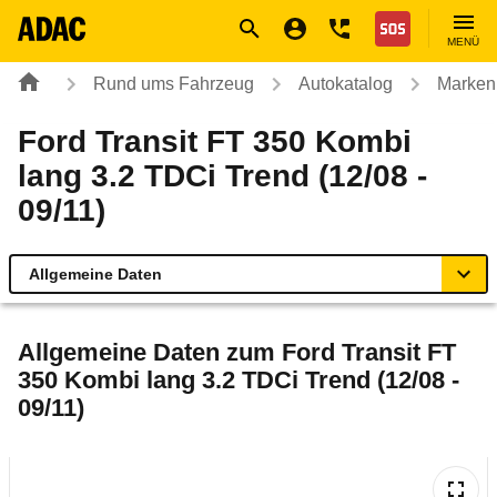
Navigation
Suche
Seiteninhalt
Fußzeile
Nothilfe
MENÜ
Rund ums Fahrzeug
Autokatalog
Marken
Ford Transit FT 350 Kombi
lang 3.2 TDCi Trend (12/08 -
09/11)
Allgemeine Daten
Allgemeine Daten
Allgemeine Daten zum
Ford Transit FT
350 Kombi lang 3.2 TDCi Trend (12/08 -
Technische Daten
09/11)
Laufende Kosten