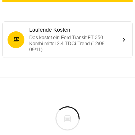
Laufende Kosten
Das kostet ein Ford Transit FT 350
Kombi mittel 2.4 TDCi Trend (12/08 -
09/11)
Laufende Kosten
Rückrufe & Mängel des Ford Transit
Technische Daten des
Ford Transit FT 350
Individuelle Berechnung
Berechnung
Alle Rückrufe
s
42.764 €
Fahrzeugpreis
Hier können Sie sich zu den Rückrufen des Fahrzeuges 
0 km