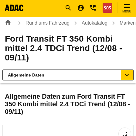
Navigation
Suche
Seiteninhalt
Fußzeile
Nothilfe
MENÜ
Rund ums Fahrzeug
Autokatalog
Marken
Ford Transit FT 350 Kombi
mittel 2.4 TDCi Trend (12/08 -
09/11)
Allgemeine Daten
Allgemeine Daten
Allgemeine Daten zum
Ford Transit FT
350 Kombi mittel 2.4 TDCi Trend (12/08 -
Technische Daten
09/11)
Laufende Kosten