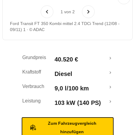
Rückrufe & Mängel
1
von
2
Ford Transit FT 350 Kombi mittel 2.4 TDCi Trend (12/08 -
09/11) 1
© ADAC
Grundpreis
40.520 €
Kraftstoff
Diesel
Verbrauch
9,0 l/100 km
Leistung
103 kW (140 PS)
Zum Fahrzeugvergleich
hinzufügen