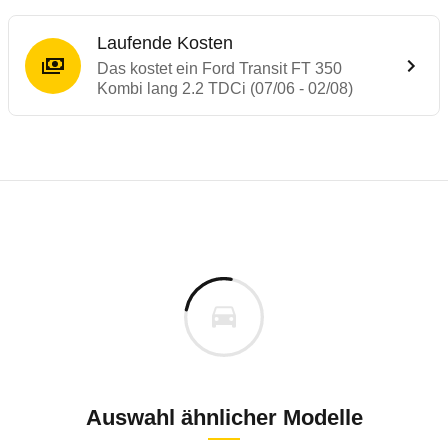
Laufende Kosten
Das kostet ein Ford Transit FT 350
Kombi lang 2.2 TDCi (07/06 - 02/08)
Laufende Kosten
Rückrufe & Mängel des Ford Transit
Technische Daten des
Ford Transit FT 35
Individuelle Berechnung
Berechnung
€
Alle Rückrufe
is
40.484 €
Fahrzeugpreis
Hier können Sie sich zu den Rückrufen des Fahrzeuges 
0 km
h
Haltedauer
1 PS)
Auswahl ähnlicher Modelle
Bauzeitraum: 2003 bis 2011 * nur Erdgas-Fa
Dezember 2017