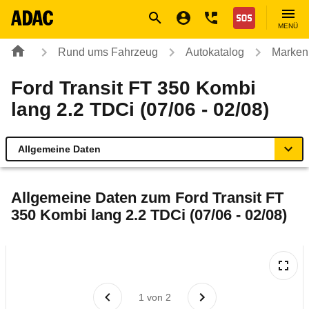
Navigation
Suche
Seiteninhalt
Fußzeile
Nothilfe
MENÜ
Rund ums Fahrzeug
Autokatalog
Marken
Ford Transit FT 350 Kombi
lang 2.2 TDCi (07/06 - 02/08)
Allgemeine Daten
Allgemeine Daten
Allgemeine Daten zum
Ford Transit FT
350 Kombi lang 2.2 TDCi (07/06 - 02/08)
Technische Daten
Laufende Kosten
Rückrufe & Mängel
1
von
2