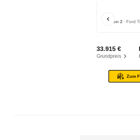
1 von 2
Ford T
33.915 €
Grundpreis
Zum F