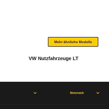
 TDCi (07/06 - 12/08)
n sind, entnehmen Sie bitte dem Rückruf, da häufi
Mehr ähnliche Modelle
VW Nutzfahrzeuge LT
t-Anhängerkupplung
Dezember 2015
und 92 kW-Version)
April 2015
Motorwelt
ustom : 1. Okt. 2013 bis 4.Okt. 2013 * mit 2,2-L
08 - 03/11), FocusII (11/04 - 01/08), Transit Kombi 5. Generation