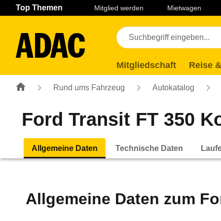
Navigation
Suche
Seiteninhalt
Fußzeile
Top Themen
Mitglied werden
Mietwagen
Mitgliedschaft
Reise &
Rund ums Fahrzeug
Autokatalog
Ford Transit FT 350 Ko
Allgemeine Daten
Technische Daten
Lauf
Allgemeine Daten zum
Fo