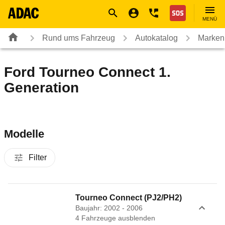
Navigation
Suche
Seiteninhalt
Fußzeile
Nothilfe
MENÜ
Rund ums Fahrzeug
Autokatalog
Marken
Ford Tourneo Connect 1.
Generation
Modelle
Filter
Tourneo Connect (PJ2/PH2)
Baujahr: 2002 - 2006
4
Fahrzeug
e
ausblenden