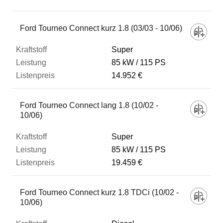
Fahrzeug
Ford Tourneo Connect kurz 1.8 (03/03 - 10/06)
Super
Kraftstoff
85 kW
115 PS
14.952 €
Leistung
Ford Tourneo Connect lang 1.8 (10/02 -
10/06)
Listenpreis
Super
85 kW
115 PS
Zum Vergleich hinzufügen
19.459 €
Ford Tourneo Connect kurz 1.8 TDCi (10/02 -
10/06)