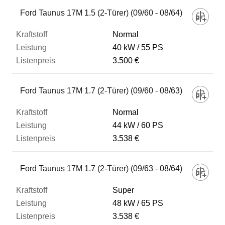
Fahrzeug
Ford Taunus 17M 1.5 (2-Türer) (09/60 - 08/64)
Normal
Kraftstoff
40 kW
55 PS
3.500 €
Leistung
Ford Taunus 17M 1.7 (2-Türer) (09/60 - 08/63)
Listenpreis
Normal
44 kW
60 PS
3.538 €
Zum Vergleich hinzufügen
Ford Taunus 17M 1.7 (2-Türer) (09/63 - 08/64)
Super
48 kW
65 PS
3.538 €