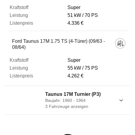
Super
51 kW
70 PS
4.336 €
Ford Taunus 17M 1.75 TS (4-Türer) (09/63 -
08/64)
Super
55 kW
75 PS
4.262 €
Taunus 17M Turnier (P3)
Baujahr: 1960 - 1964
3
Fahrzeug
e
anzeigen