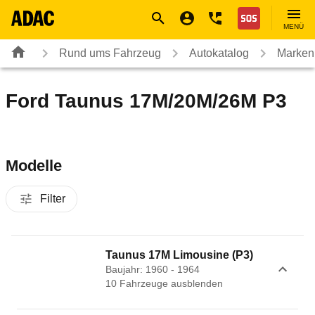
Navigation
Suche
Seiteninhalt
Fußzeile
Nothilfe
MENÜ
Rund ums Fahrzeug
Autokatalog
Marken
Ford Taunus 17M/20M/26M P3
Modelle
Filter
Taunus 17M Limousine (P3)
Baujahr: 1960 - 1964
10
Fahrzeug
e
ausblenden