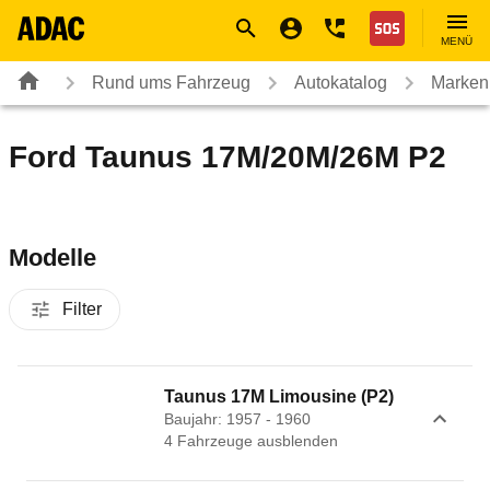
Navigation
Suche
Seiteninhalt
Fußzeile
Nothilfe
MENÜ
Rund ums Fahrzeug
Autokatalog
Marken
Ford Taunus 17M/20M/26M P2
Modelle
Filter
Taunus 17M Limousine (P2)
Baujahr: 1957 - 1960
4
Fahrzeug
e
ausblenden