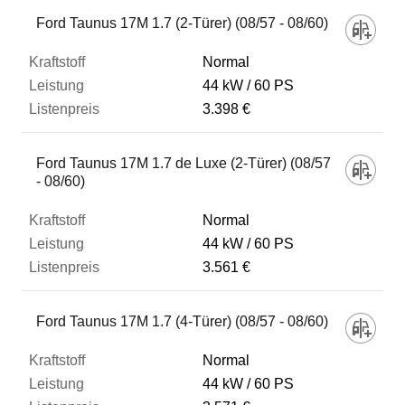
Fahrzeug
Ford Taunus 17M 1.7 (2-Türer) (08/57 - 08/60)
Normal
Kraftstoff
44 kW
60 PS
3.398 €
Leistung
Ford Taunus 17M 1.7 de Luxe (2-Türer) (08/57
- 08/60)
Listenpreis
Normal
44 kW
60 PS
Zum Vergleich hinzufügen
3.561 €
Ford Taunus 17M 1.7 (4-Türer) (08/57 - 08/60)
Normal
44 kW
60 PS