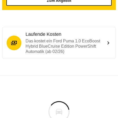
Zum Angebot
Laufende Kosten
Das kostet ein Ford Puma 1.0 EcoBoost
Hybrid BlueCruise Edition PowerShift
Automatik (ab 02/26)
Laufende Kosten
Rückrufe & Mängel des Ford Puma
Crashtest Ford Puma
Technische Daten des
Ford Puma 1.0 Eco
Das Fahrzeug ist mit Gurtkraftbegrenzern, Gurtstraffer
Individuelle Berechnung
Berechnung
Alle Rückrufe
s
Mehr lesen
39.150 €
Fahrzeugpreis