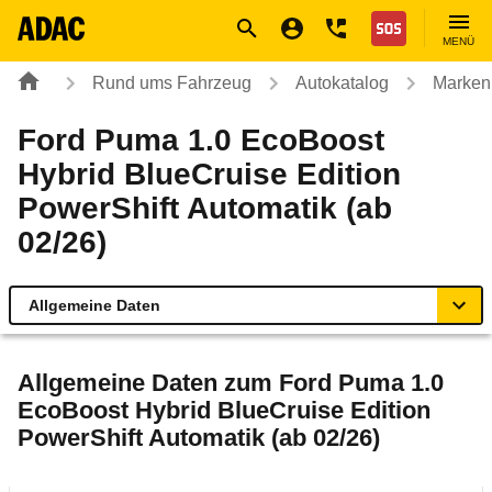
Navigation
Suche
Seiteninhalt
Fußzeile
Nothilfe
MENÜ
Rund ums Fahrzeug
Autokatalog
Marken
Ford Puma 1.0 EcoBoost
Hybrid BlueCruise Edition
PowerShift Automatik (ab
02/26)
Allgemeine Daten
Allgemeine Daten
Allgemeine Daten zum
Ford Puma 1.0
EcoBoost Hybrid BlueCruise Edition
Technische Daten
PowerShift Automatik (ab 02/26)
Laufende Kosten