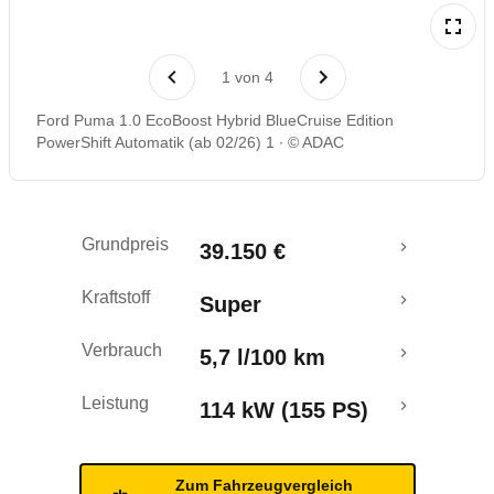
Rückrufe & Mängel
1
von
4
Crashtest
Ford Puma 1.0 EcoBoost Hybrid BlueCruise Edition
PowerShift Automatik (ab 02/26) 1
© ADAC
Grundpreis
39.150 €
Kraftstoff
Super
Verbrauch
5,7 l/100 km
Leistung
114 kW (155 PS)
Zum Fahrzeugvergleich