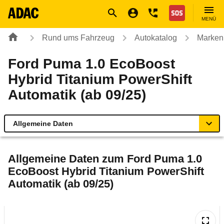
Navigation
Suche
Seiteninhalt
Fußzeile
Nothilfe
MENÜ
Rund ums Fahrzeug
Autokatalog
Marken
Ford Puma 1.0 EcoBoost
Hybrid Titanium PowerShift
Automatik (ab 09/25)
Allgemeine Daten
Allgemeine Daten
Allgemeine Daten zum
Ford Puma 1.0
EcoBoost Hybrid Titanium PowerShift
Technische Daten
Automatik (ab 09/25)
Laufende Kosten