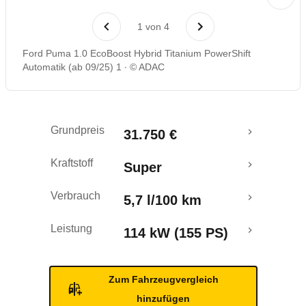
Rückrufe & Mängel
1
von
4
Crashtest
Ford Puma 1.0 EcoBoost Hybrid Titanium PowerShift
Automatik (ab 09/25) 1
© ADAC
Grundpreis
31.750 €
Kraftstoff
Super
Verbrauch
5,7 l/100 km
Leistung
114 kW (155 PS)
Zum Fahrzeugvergleich
hinzufügen