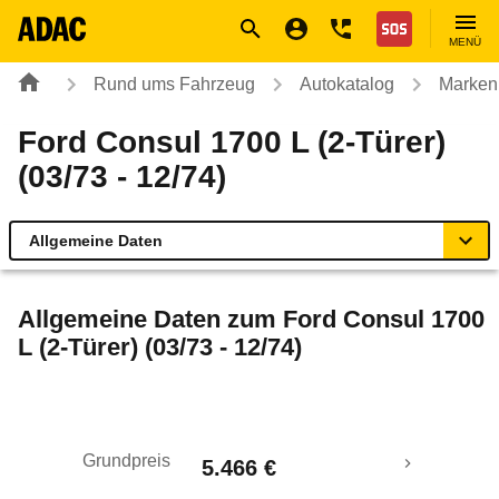
Navigation
Suche
Seiteninhalt
Fußzeile
Nothilfe
MENÜ
Rund ums Fahrzeug
Autokatalog
Marken
Ford Consul 1700 L (2-Türer)
(03/73 - 12/74)
Allgemeine Daten
Allgemeine Daten
Allgemeine Daten zum
Ford Consul 1700
L (2-Türer) (03/73 - 12/74)
Technische Daten
Laufende Kosten
Grundpreis
5.466 €
Rückrufe & Mängel