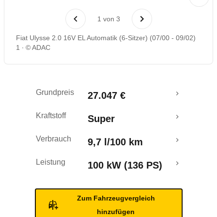
Rückrufe & Mängel
1
von
3
Fiat Ulysse 2.0 16V EL Automatik (6-Sitzer) (07/00 - 09/02)
1
© ADAC
Grundpreis
27.047 €
Kraftstoff
Super
Verbrauch
9,7 l/100 km
Leistung
100 kW (136 PS)
Zum Fahrzeugvergleich
hinzufügen