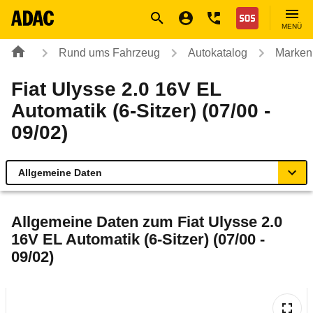
Navigation
Suche
Seiteninhalt
Fußzeile
Nothilfe
MENÜ
Rund ums Fahrzeug
Autokatalog
Marken
Fiat Ulysse 2.0 16V EL
Automatik (6-Sitzer) (07/00 -
09/02)
Allgemeine Daten
Allgemeine Daten
Allgemeine Daten zum
Fiat Ulysse 2.0
16V EL Automatik (6-Sitzer) (07/00 -
Technische Daten
09/02)
Laufende Kosten