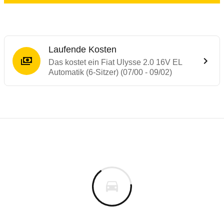
Laufende Kosten
Das kostet ein Fiat Ulysse 2.0 16V EL
Automatik (6-Sitzer) (07/00 - 09/02)
Laufende Kosten
Rückrufe & Mängel des Fiat Ulysse
Technische Daten des
Fiat Ulysse 2.0 16V
Individuelle Berechnung
Berechnung
Keine gemeldeten Mängel
s
27.609 €
Fahrzeugpreis
Aktuell liegen uns keine Informationen zu Mängeln vo
0 km