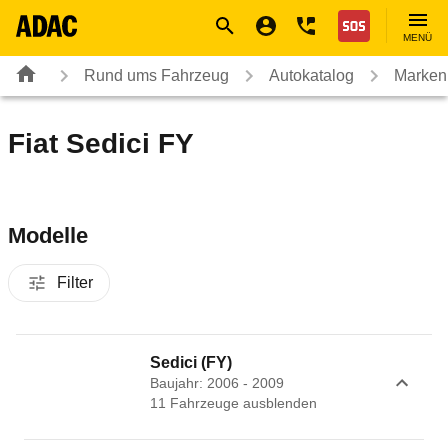
Navigation
Suche
Seiteninhalt
Fußzeile
Nothilfe
MENÜ
Rund ums Fahrzeug
Autokatalog
Marken
Fiat Sedici FY
Modelle
Filter
Sedici (FY)
Baujahr: 2006 - 2009
11
Fahrzeug
e
ausblenden