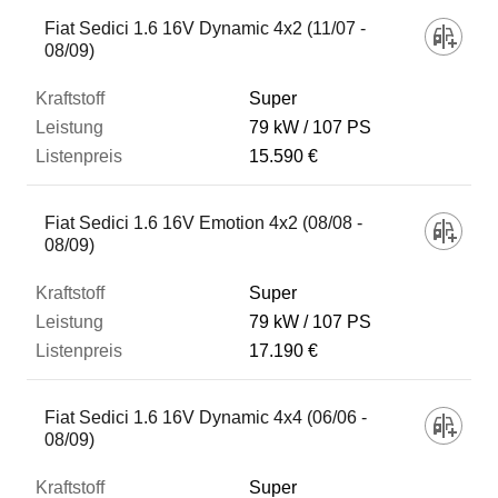
Fahrzeug
Fiat Sedici 1.6 16V Dynamic 4x2 (11/07 -
08/09)
Kraftstoff
Super
79 kW
107 PS
15.590 €
Leistung
Fiat Sedici 1.6 16V Emotion 4x2 (08/08 -
Listenpreis
08/09)
Super
Zum Vergleich hinzufügen
79 kW
107 PS
17.190 €
Fiat Sedici 1.6 16V Dynamic 4x4 (06/06 -
08/09)
Super