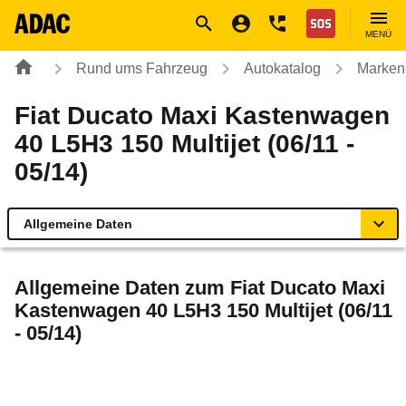
Navigation
Suche
Seiteninhalt
Fußzeile
Nothilfe
MENÜ
Rund ums Fahrzeug
Autokatalog
Marken
Fiat Ducato Maxi Kastenwagen
40 L5H3 150 Multijet (06/11 -
05/14)
Allgemeine Daten
Allgemeine Daten
Allgemeine Daten zum
Fiat Ducato Maxi
Kastenwagen 40 L5H3 150 Multijet (06/11
Technische Daten
- 05/14)
Rückrufe & Mängel