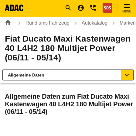
Navigation
Suche
Seiteninhalt
Fußzeile
Nothilfe
MENÜ
Rund ums Fahrzeug
Autokatalog
Marken
Fiat Ducato Maxi Kastenwagen
40 L4H2 180 Multijet Power
(06/11 - 05/14)
Allgemeine Daten
Allgemeine Daten
Allgemeine Daten zum
Fiat Ducato Maxi
Kastenwagen 40 L4H2 180 Multijet Power
Technische Daten
(06/11 - 05/14)
Rückrufe & Mängel