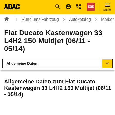
Navigation
Suche
Seiteninhalt
Fußzeile
Nothilfe
MENÜ
Rund ums Fahrzeug
Autokatalog
Marken
Fiat Ducato Kastenwagen 33
L4H2 150 Multijet (06/11 -
05/14)
Allgemeine Daten
Allgemeine Daten
Allgemeine Daten zum
Fiat Ducato
Kastenwagen 33 L4H2 150 Multijet (06/11
Technische Daten
- 05/14)
Rückrufe & Mängel