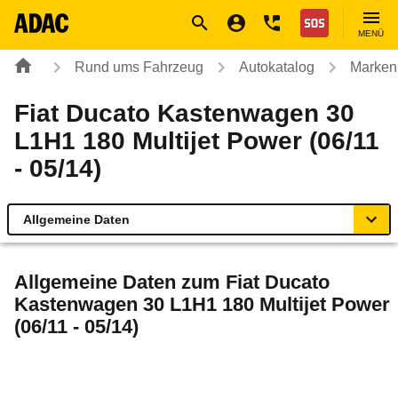
Navigation
Suche
Seiteninhalt
Fußzeile
Nothilfe
MENÜ
Rund ums Fahrzeug
Autokatalog
Marken
Fiat Ducato Kastenwagen 30
L1H1 180 Multijet Power (06/11
- 05/14)
Allgemeine Daten
Allgemeine Daten
Allgemeine Daten zum
Fiat Ducato
Kastenwagen 30 L1H1 180 Multijet Power
Technische Daten
(06/11 - 05/14)
Rückrufe & Mängel