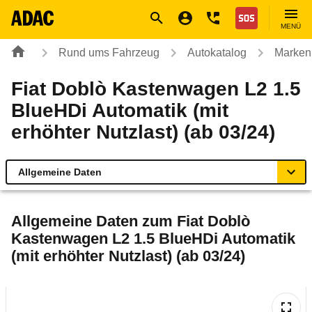
Navigation
Suche
Seiteninhalt
Fußzeile
Nothilfe
MENÜ
Rund ums Fahrzeug
Autokatalog
Marken
Fiat Doblò Kastenwagen L2 1.5
BlueHDi Automatik (mit
erhöhter Nutzlast) (ab 03/24)
Allgemeine Daten
Allgemeine Daten
Allgemeine Daten zum
Fiat Doblò
Kastenwagen L2 1.5 BlueHDi Automatik
Technische Daten
(mit erhöhter Nutzlast) (ab 03/24)
Rückrufe & Mängel