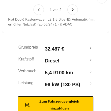
1
von
2
Fiat Doblò Kastenwagen L2 1.5 BlueHDi Automatik (mit
erhöhter Nutzlast) (ab 03/24) 1
© ADAC
Grundpreis
32.487 €
Kraftstoff
Diesel
Verbrauch
5,4 l/100 km
Leistung
96 kW (130 PS)
Zum Fahrzeugvergleich
hinzufügen