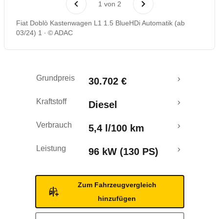
1
von
2
Fiat Doblò Kastenwagen L1 1.5 BlueHDi Automatik (ab
03/24) 1
© ADAC
Grundpreis
30.702 €
Kraftstoff
Diesel
Verbrauch
5,4 l/100 km
Leistung
96 kW (130 PS)
Zum Fahrzeugvergleich
hinzufügen