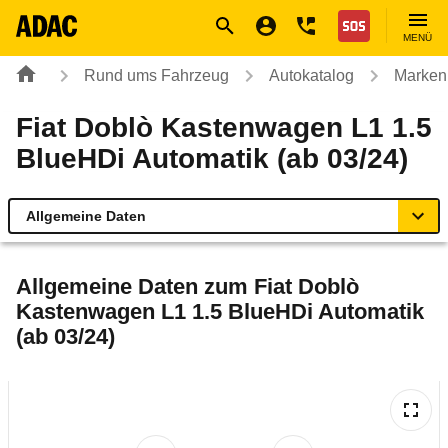
Navigation
Suche
Seiteninhalt
Fußzeile
Nothilfe
MENÜ
Rund ums Fahrzeug
Autokatalog
Marken
Fiat Doblò Kastenwagen L1 1.5
BlueHDi Automatik (ab 03/24)
Allgemeine Daten
Allgemeine Daten
Allgemeine Daten zum
Fiat Doblò
Kastenwagen L1 1.5 BlueHDi Automatik
Technische Daten
(ab 03/24)
Rückrufe & Mängel