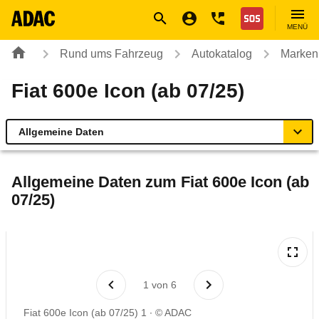
Navigation
Suche
Seiteninhalt
Fußzeile
Nothilfe
MENÜ
Rund ums Fahrzeug
Autokatalog
Marken
Fiat 600e Icon (ab 07/25)
Allgemeine Daten
Allgemeine Daten
Allgemeine Daten zum
Fiat 600e Icon (ab
07/25)
Technische Daten
Ähnliche Autotests
Laufende Kosten
1
von
6
Fiat 600e Icon (ab 07/25) 1
© ADAC