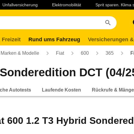
Unfallversicherung
Elektromobilität
Sprit sparen. Klima
 Freizeit
Rund ums Fahrzeug
Versicherungen &
Marken & Modelle
Fiat
600
365
F
 Sonderedition DCT (04/25
che Autotests
Laufende Kosten
Rückrufe & Mänge
at 600 1.2 T3 Hybrid Sonderedi