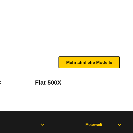
on DCT (04/25 - 09/25)
te Fahrzeug.
n sind, entnehmen Sie bitte dem Rückruf, da häufi
Mehr ähnliche Modelle
3
Fiat 500X
Motorwelt