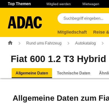
Navigation
Suche
Seiteninhalt
Fußzeile
Top Themen
Mitglied werden
Mietwagen
Mitgliedschaft
Reise &
Rund ums Fahrzeug
Autokatalog
Fiat 600 1.2 T3 Hybrid
Allgemeine Daten
Technische Daten
Ähnli
Allgemeine Daten zum
Fi