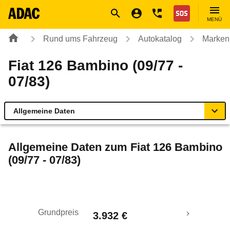
Navigation
Suche
Seiteninhalt
Fußzeile
Nothilfe
MENÜ
Rund ums Fahrzeug
Autokatalog
Marken
Fiat 126 Bambino (09/77 -
07/83)
Allgemeine Daten
Allgemeine Daten
Allgemeine Daten zum
Fiat 126 Bambino
(09/77 - 07/83)
Technische Daten
Laufende Kosten
Grundpreis
3.932 €
Rückrufe & Mängel