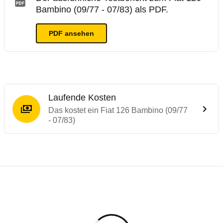
Bambino (09/77 - 07/83) als PDF.
PDF ansehen
Laufende Kosten
Das kostet ein Fiat 126 Bambino (09/77
- 07/83)
Laufende Kosten
Rückrufe & Mängel des Fiat 126
Technische Daten des
Fiat 126 Bambino (0
Individuelle Berechnung
Berechnung