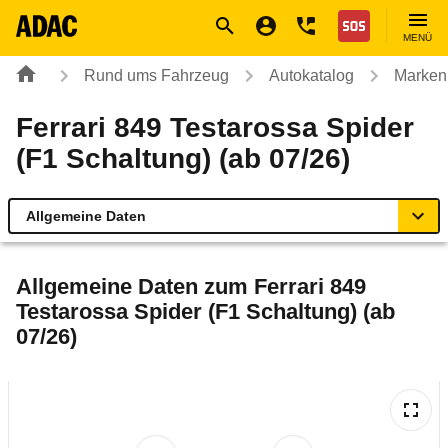
Navigation
Suche
Seiteninhalt
Fußzeile
Nothilfe
MENÜ
Rund ums Fahrzeug
Autokatalog
Marken
Ferrari 849 Testarossa Spider
(F1 Schaltung) (ab 07/26)
Allgemeine Daten
Allgemeine Daten
Allgemeine Daten zum
Ferrari 849
Testarossa Spider (F1 Schaltung) (ab
Technische Daten
07/26)
Rückrufe & Mängel
Reichweitenrechner