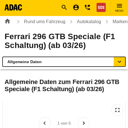
Navigation
Suche
Seiteninhalt
Fußzeile
Nothilfe
MENÜ
Rund ums Fahrzeug
Autokatalog
Marken
Ferrari 296 GTB Speciale (F1
Schaltung) (ab 03/26)
Allgemeine Daten
Allgemeine Daten
Allgemeine Daten zum
Ferrari 296 GTB
Speciale (F1 Schaltung) (ab 03/26)
Technische Daten
Rückrufe & Mängel
Reichweitenrechner
1
von
5