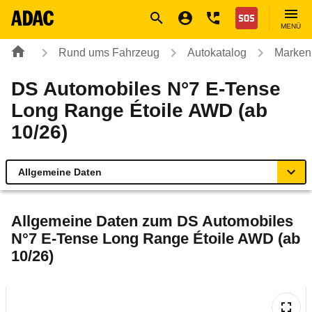
Navigation
Suche
Seiteninhalt
Fußzeile
Nothilfe
MENÜ
Rund ums Fahrzeug
Autokatalog
Marken
DS Automobiles N°7 E-Tense
Long Range Étoile AWD (ab
10/26)
Allgemeine Daten
Allgemeine Daten
Allgemeine Daten zum
DS Automobiles
N°7 E-Tense Long Range Étoile AWD (ab
Technische Daten
10/26)
Rückrufe & Mängel