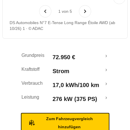
Reichweitenrechner
1
von
5
DS Automobiles N°7 E-Tense Long Range Étoile AWD (ab
10/26) 1
© ADAC
Grundpreis
72.950 €
Kraftstoff
Strom
Verbrauch
17,0 kWh/100 km
Leistung
276 kW (375 PS)
Zum Fahrzeugvergleich
hinzufügen