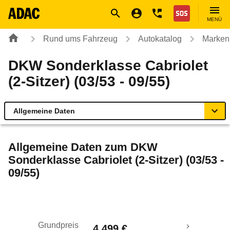
Navigation
Suche
Seiteninhalt
Fußzeile
Nothilfe
MENÜ
Rund ums Fahrzeug
Autokatalog
Marken
DKW Sonderklasse Cabriolet
(2-Sitzer) (03/53 - 09/55)
Allgemeine Daten
Allgemeine Daten
Allgemeine Daten zum
DKW
Sonderklasse Cabriolet (2-Sitzer) (03/53 -
Technische Daten
09/55)
Rückrufe & Mängel
Grundpreis
4.499 €