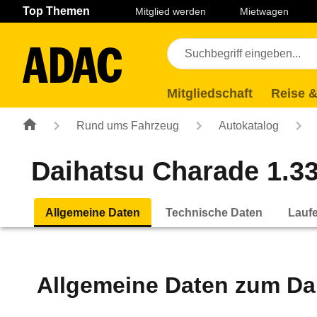
Navigation
Suche
Seiteninhalt
Fußzeile
Top Themen
Mitglied werden
Mietwagen
Mitgliedschaft
Reise &
Rund ums Fahrzeug
Autokatalog
Daihatsu Charade 1.33 
Allgemeine Daten
Technische Daten
Lauf
Allgemeine Daten zum
Da