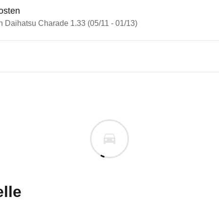
osten
n Daihatsu Charade 1.33 (05/11 - 01/13)
atsu Charade
tsu Charade 1.33 (05/11 - 01/
uges informieren. Welche Fahrzeuge genau betroffe
lle