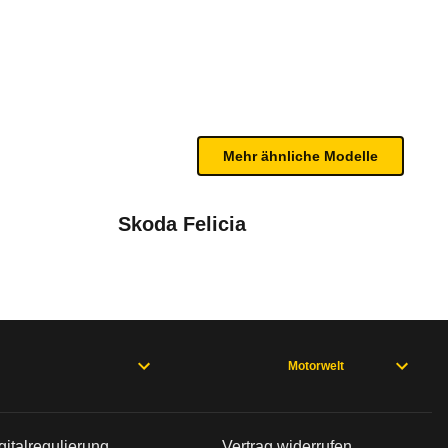
ch einer internen Prüfung werden die Mängel hier 
Mehr ähnliche Modelle
Skoda Felicia
Motorwelt
 passt sich nicht schnell genug dem Schaltvorgang an.Der Werk
gitalregulierung
Vertrag widerrufen