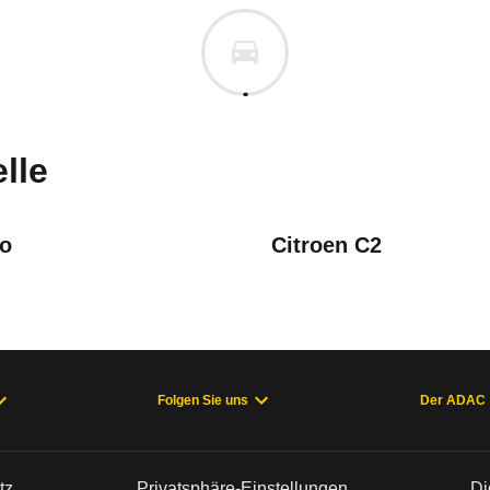
mit einzelnen Fahrzeugen bereits erlebt haben. Na
lle
o
Citroen C2
Folgen Sie uns
Der ADAC
ein ruckfreies Schalten kaum möglich .Die Drehzahl des Motors
tz
Privatsphäre-Einstellungen
Di