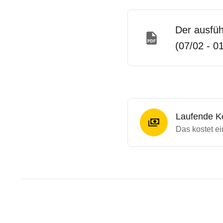
Der ausfüh
(07/02 - 0
Laufende K
Das kostet e
Laufende Kosten
Rückrufe & Mängel des Dae
Technische Daten des
Daewo