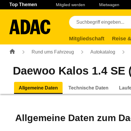
Navigation
Suche
Seiteninhalt
Fußzeile
Top Themen
Mitglied werden
Mietwagen
Mitgliedschaft
Reise &
Rund ums Fahrzeug
Autokatalog
Daewoo Kalos 1.4 SE (
Allgemeine Daten
Technische Daten
Lauf
Allgemeine Daten zum
Da