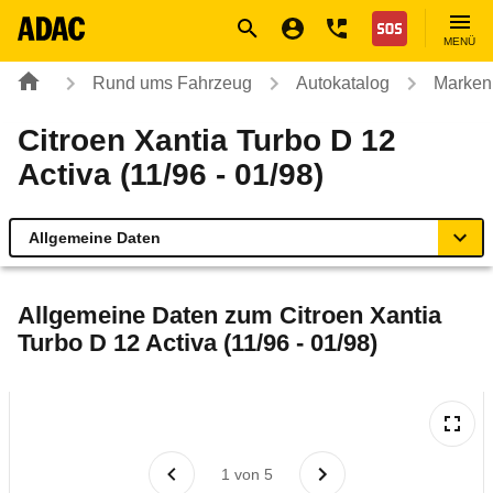
Navigation
Suche
Seiteninhalt
Fußzeile
Nothilfe
MENÜ
Rund ums Fahrzeug
Autokatalog
Marken
Citroen Xantia Turbo D 12
Activa (11/96 - 01/98)
Allgemeine Daten
Allgemeine Daten
Allgemeine Daten zum
Citroen Xantia
Turbo D 12 Activa (11/96 - 01/98)
Technische Daten
Laufende Kosten
Rückrufe & Mängel
1
von
5