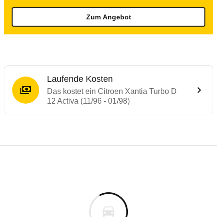
Zum Angebot
Laufende Kosten
Das kostet ein Citroen Xantia Turbo D
12 Activa (11/96 - 01/98)
Laufende Kosten
Rückrufe & Mängel des Citroen Xantia
Technische Daten des
Citroen Xantia Turb
Individuelle Berechnung
Berechnung
€
Keine gemeldeten Mängel
is