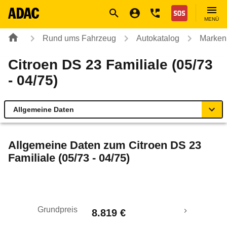
Navigation
Suche
Seiteninhalt
Fußzeile
Nothilfe
MENÜ
Rund ums Fahrzeug
Autokatalog
Marken
Citroen DS 23 Familiale (05/73
- 04/75)
Allgemeine Daten
Allgemeine Daten
Allgemeine Daten zum
Citroen DS 23
Familiale (05/73 - 04/75)
Technische Daten
Laufende Kosten
Grundpreis
8.819 €
Rückrufe & Mängel