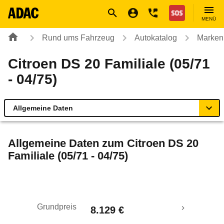
Navigation
Suche
Seiteninhalt
Fußzeile
Nothilfe
MENÜ
Rund ums Fahrzeug
Autokatalog
Marken
Citroen DS 20 Familiale (05/71
- 04/75)
Allgemeine Daten
Allgemeine Daten
Allgemeine Daten zum
Citroen DS 20
Familiale (05/71 - 04/75)
Technische Daten
Laufende Kosten
Grundpreis
8.129 €
Rückrufe & Mängel