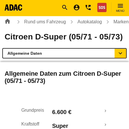
Navigation
Suche
Seiteninhalt
Fußzeile
Nothilfe
MENÜ
Rund ums Fahrzeug
Autokatalog
Marken
Citroen D-Super (05/71 - 05/73)
Allgemeine Daten
Allgemeine Daten
Allgemeine Daten zum
Citroen D-Super
(05/71 - 05/73)
Technische Daten
Laufende Kosten
Grundpreis
6.600 €
Rückrufe & Mängel
Kraftstoff
Super