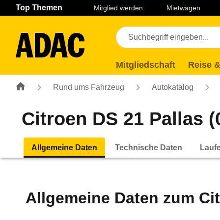
Navigation
Suche
Seiteninhalt
Fußzeile
Top Themen
Mitglied werden
Mietwagen
Mitgliedschaft
Reise &
Rund ums Fahrzeug
Autokatalog
Citroen DS 21 Pallas (0
Allgemeine Daten
Technische Daten
Lauf
Allgemeine Daten zum
Ci