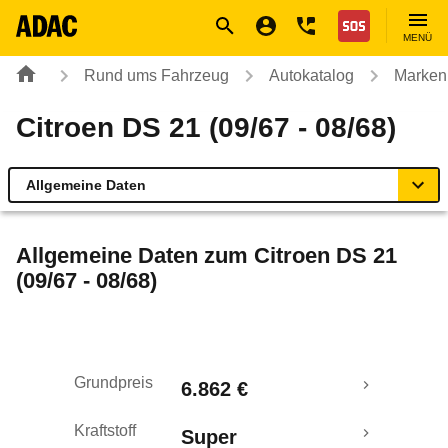
Navigation
Suche
Seiteninhalt
Fußzeile
Nothilfe
MENÜ
Rund ums Fahrzeug
Autokatalog
Marken
Citroen DS 21 (09/67 - 08/68)
Allgemeine Daten
Allgemeine Daten
Allgemeine Daten zum
Citroen DS 21
(09/67 - 08/68)
Technische Daten
Laufende Kosten
Grundpreis
6.862 €
Rückrufe & Mängel
Kraftstoff
Super