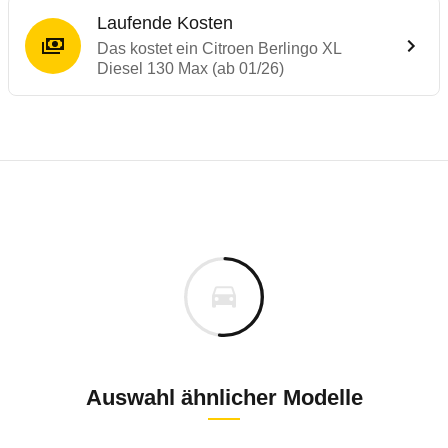
Laufende Kosten
Das kostet ein Citroen Berlingo XL
Diesel 130 Max (ab 01/26)
Laufende Kosten
Rückrufe & Mängel des Citroen Berlingo
Technische Daten des
Citroen Berlingo X
Individuelle Berechnung
Berechnung
€
Keine gemeldeten Mängel
is
32.670 €
Fahrzeugpreis
Aktuell liegen uns keine Informationen zu Mängeln vo
0 km
h
Zur Mängelmeldung
Haltedauer
0 PS)
Auswahl ähnlicher Modelle