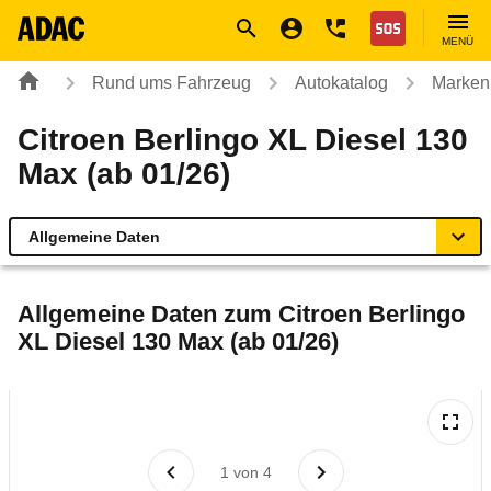
Navigation
Suche
Seiteninhalt
Fußzeile
Nothilfe
MENÜ
Rund ums Fahrzeug
Autokatalog
Marken
Citroen Berlingo XL Diesel 130
Max (ab 01/26)
Allgemeine Daten
Allgemeine Daten
Allgemeine Daten zum
Citroen Berlingo
XL Diesel 130 Max (ab 01/26)
Technische Daten
Laufende Kosten
Rückrufe & Mängel
1
von
4